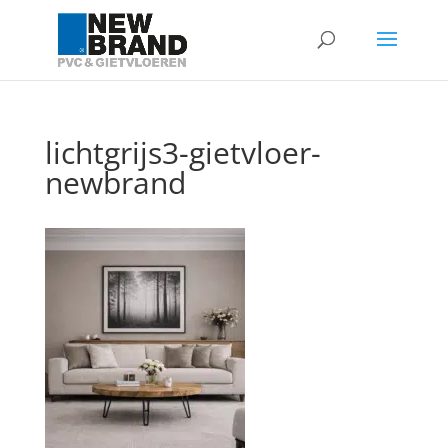
lichtgrijs3-gietvloer-
newbrand