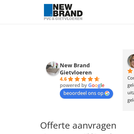
New Brand
Gietvloeren
Co
4.6
powered by
G
o
o
g
l
e
gel
uit
beoordeel ons op
gel
sup
voo
pra
Offerte aanvragen