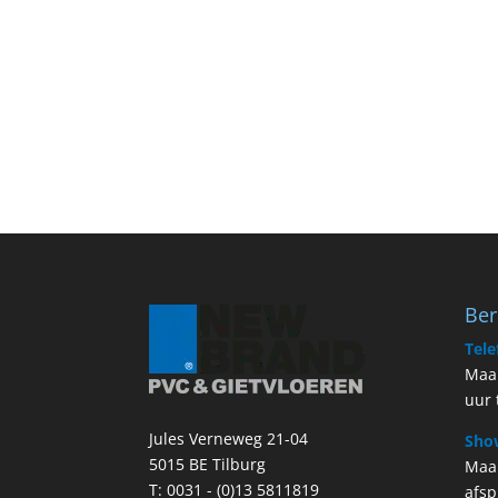
Ber
Tele
Maan
uur 
Jules Verneweg 21-04
Sho
5015 BE Tilburg
Maa
T:
0031 - (0)13 5811819
afsp