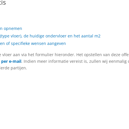
tis
langs gaan voor een offerte!
nen opnemen
(type vloer), de huidige ondervloer en het aantal m2
llen of specifieke wensen aangeven
vloer aan via het formulier hieronder. Het opstellen van deze offe
 per e-mail
. Indien meer informatie vereist is, zullen wij eenma
erde partijen.