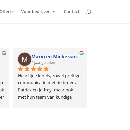
Offerte
Voor bedrijven
Contact
Mario en Mieke van Mierlo
Marc de V
4 jaar geleden
4 jaar geled
Hele fijne kerels, zowel prettige 
Geweldig advies, f
p 
communicatie met de broers 
benadering, goed
ok 
Patrick en Jeffrey, maar ook 
het allerbelangrij
er 
met hun team van kundige 
resultaat.
monteurs. Wij hebben bij New 
We zijn zeer blij 
Brand zowel een pvc- als 
CemColori vloer.
gietvloer gekocht en zijn 
Ik kan New Brand
supertevreden met het 
aanbevelen.