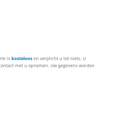
eindresultaat en topservice! 
Aanrader!
rte is
kosteloos
en verplicht u tot niets. U
lig contact met u opnemen. Uw gegevens worden