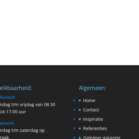
eikbaarheid:
Algemeen:
fonisch
Home
dag t/m vrijdag van 08.30
Contact
tot 17.00 uur
Inspiratie
wroom
Referenties
ndag t/m zaterdag op
raak.
Gietvloer garantie