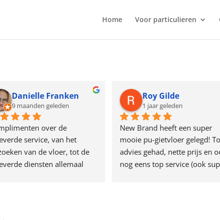
Home
Voor particulieren
Danielle Franken
Roy Gilde
9 maanden geleden
1 jaar geleden
mplimenten over de 
New Brand heeft een super 
everde service, van het 
mooie pu-gietvloer gelegd! To
zoeken van de vloer, tot de 
advies gehad, nette prijs en o
everde diensten allemaal 
nog eens top service (ook sup
er wij zijn zeer tevreden en 
after sales service) ze staan 
ral heel blij met de 
altijd voor je klaar! Als je op 
chtige vloer
zoek bent naar een mooie 
gietvloer zou ik zeker eens 