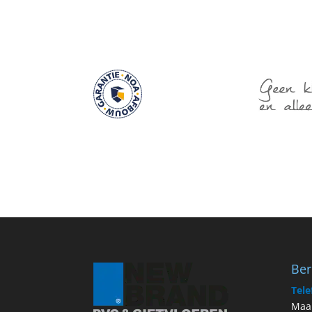
Ber
Tele
Maan