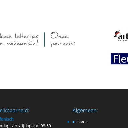
eikbaarheid:
Algemeen:
fonisch
Home
dag t/m vrijdag van 08.30