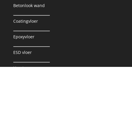
Betonlook wand
Coatingvloer
Epoxyvloer
ESD vloer
Ucrete
Gietvloer
PVC Vloer