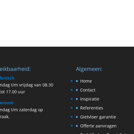
eikbaarheid:
Algemeen:
fonisch
Home
dag t/m vrijdag van 08.30
Contact
tot 17.00 uur
Inspiratie
wroom
Referenties
ndag t/m zaterdag op
raak.
Gietvloer garantie
Offerte aanvragen