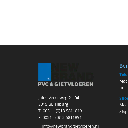
Ber
Tele
Maan
uur 
Jules Verneweg 21-04
Sho
5015 BE Tilburg
Maa
T:
0031 - (0)13 5811819
afsp
F: 0031 - (0)13 5811891
info@newbrandgietvloeren.nl