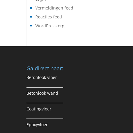
Vermeldingen feed
Reacties feed
WordPress.org
Ga direct naar:
Betonlook vloer
Betonlook wand
Coatingvloer
Epoxyvloer