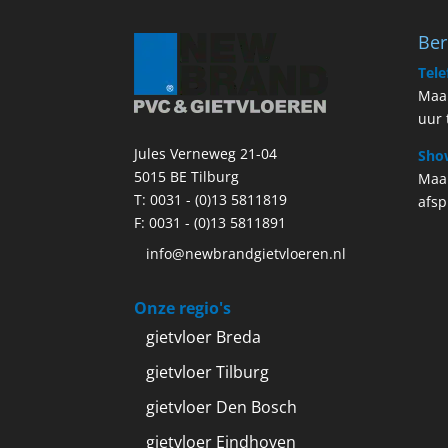
Ber
Tele
Maan
uur 
Jules Verneweg 21-04
Sho
5015 BE Tilburg
Maa
T:
0031 - (0)13 5811819
afsp
F: 0031 - (0)13 5811891
info@newbrandgietvloeren.nl
Onze regio's
gietvloer Breda
gietvloer Tilburg
gietvloer Den Bosch
gietvloer Eindhoven