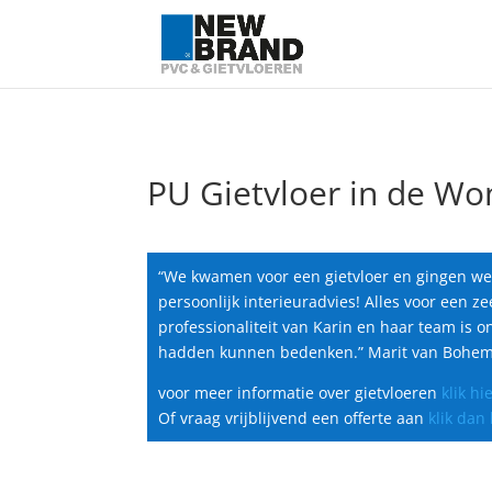
PU Gietvloer in de W
“We kwamen voor een gietvloer en gingen we
persoonlijk interieuradvies! Alles voor een ze
professionaliteit van Karin en haar team is
hadden kunnen bedenken.” Marit van Bohe
voor meer informatie over gietvloeren
klik hi
Of vraag vrijblijvend een offerte aan
klik dan