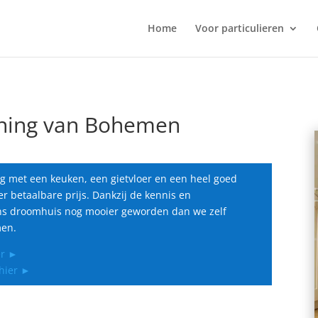
Home
Voor particulieren
oning van Bohemen
g met een keuken, een gietvloer en een heel goed
er betaalbare prijs. Dankzij de kennis en
 ons droomhuis nog mooier geworden dan we zelf
men.
er ►
 hier ►