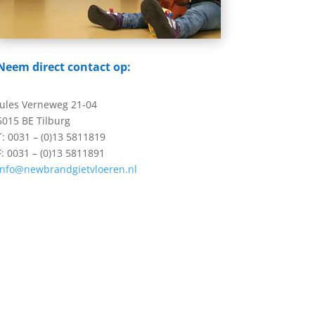
Neem direct contact op:
Jules Verneweg 21-04
5015 BE Tilburg
T: 0031 – (0)13 5811819
F: 0031 – (0)13 5811891
info@newbrandgietvloeren.nl