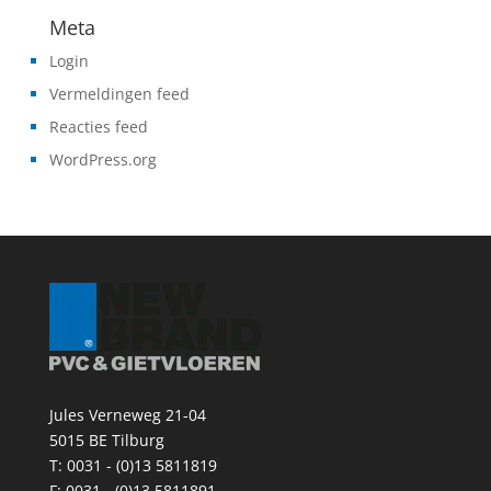
Meta
Login
Vermeldingen feed
Reacties feed
WordPress.org
Jules Verneweg 21-04
5015 BE Tilburg
T:
0031 - (0)13 5811819
F: 0031 - (0)13 5811891