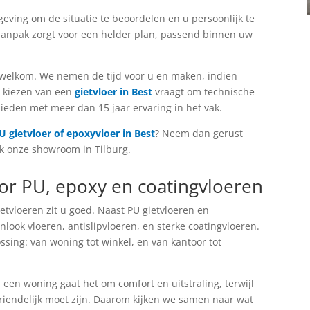
geving om de situatie te beoordelen en u persoonlijk te
 aanpak zorgt voor een helder plan, passend binnen uw
 welkom. We nemen de tijd voor u en maken, indien
t kiezen van een
gietvloer in Best
vraagt om technische
 bieden met meer dan 15 jaar ervaring in het vak.
U gietvloer of epoxyvloer in Best
? Neem dan gerust
ek onze showroom in Tilburg.
oor PU, epoxy en coatingvloeren
ietvloeren zit u goed. Naast PU gietvloeren en
nlook vloeren, antislipvloeren, en sterke coatingvloeren.
sing: van woning tot winkel, en van kantoor tot
 een woning gaat het om comfort en uitstraling, terwijl
iendelijk moet zijn. Daarom kijken we samen naar wat