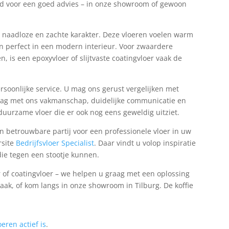
ijd voor een goed advies – in onze showroom of gewoon
t naadloze en zachte karakter. Deze vloeren voelen warm
n perfect in een modern interieur. Voor zwaardere
, is een epoxyvloer of slijtvaste coatingvloer vaak de
soonlijke service. U mag ons gerust vergelijken met
graag met ons vakmanschap, duidelijke communicatie en
 duurzame vloer die er ook nog eens geweldig uitziet.
 betrouwbare partij voor een professionele vloer in uw
rsite
Bedrijfsvloer Specialist
. Daar vindt u volop inspiratie
die tegen een stootje kunnen.
r of coatingvloer – we helpen u graag met een oplossing
raak, of kom langs in onze showroom in Tilburg. De koffie
eren actief is
.