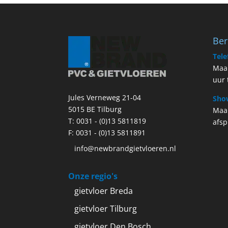
Ber
Tele
Maan
uur 
Jules Verneweg 21-04
Sho
5015 BE Tilburg
Maa
T:
0031 - (0)13 5811819
afsp
F: 0031 - (0)13 5811891
info@newbrandgietvloeren.nl
Onze regio's
gietvloer Breda
gietvloer Tilburg
gietvloer Den Bosch