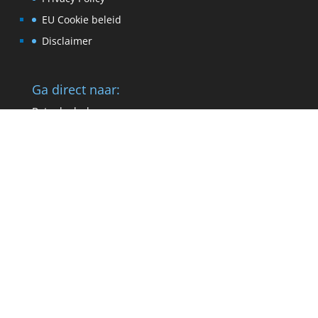
EU Cookie beleid
Disclaimer
Ga direct naar:
Betonlook vloer
Betonlook wand
Coatingvloer
Epoxyvloer
ESD vloer
Ucrete